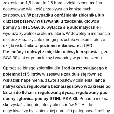
zakresie od 1,5 bara do 2,5 bara, dzięki czemu można
dostosować wielkość przepływu do konkretnych
zastosowań.
W przypadku opróżnienia zbiornika lub
dłuższej przerwy w używaniu urządzenia, głowica
pompy STIHL SGA 30 wyłącza się automatycznie
i
wydłuża żywotności akumulatora. W dowolnym momencie
możesz zobaczyć, ile energii pozostało w akumulatorze
dzięki wskaźnikowi
poziomu naładowania LED
.
Pas
nośny
i
uchwyt z miękkim uchwytem
sprawiają, że
SGA 30 jest ergonomiczny i wygodny w przenoszeniu.
Oprócz solidnego zbiornika dla
środka rozpylającego o
pojemności 5 litrów
w zestawie znajduje się również
wskaźnik napełnienia, zawór spustowy ciśnienia,
lanca
natryskowa regulowana beznarzędziowo w zakresie od
52 cm do 90 cm z regulowaną dyszą, regulowany pas
nośny i głowica pompy STIHL PKA 30
. Ponadto można
skorzystać z bogatej oferty
akcesoriów STIHL do
opryskiwaczy
by skuteczniej chronić i pielęgnować rośliny