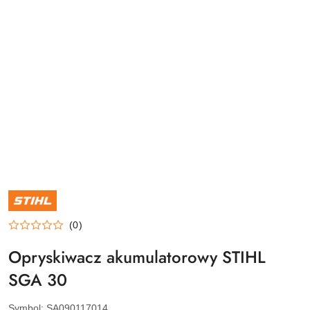
NAZWA
PRODUCENTA:
STIHL
(0)
Opryskiwacz akumulatorowy STIHL
SGA 30
Symbol:
SA090117014