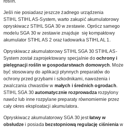
roślin.
Jeśli nie posiadasz jeszcze żadnego urządzenia
STIHL
STIHL AS-System, warto zakupić akumulatorowy
opryskiwacz STIHL SGA 30 w zestawie. Oprócz samego
modelu SGA 30 w zestawie znajduje się
kompaktowy
akumulator STIHL AS 2
oraz ładowarka STIHL AL 1.
Opryskiwacz akumulatorowy STIHL SGA 30
STIHL AS-
System
został zaprojektowany specjalnie do
ochrony i
pielęgnacji roślin w gospodarstwach domowych
. Może
być stosowany do aplikacji płynnych preparatów do
ochrony przed grzybami i szkodnikami, nawożenia i
zwalczania chwastów w
małych i średnich ogrodach
.
STIHL SGA 30
automatycznie rozprowadza
rozpylony
nawóz lub inne rozpylane preparaty równomiernie przez
cały okres eksploatacji akumulatora.
Opryskiwacz akumulatorowy SGA 30 jest
łatwy w
obsłudze
i posiada
bezstopniową regulację ciśnienia
w