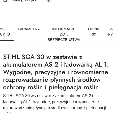
Cena przesyłki:
0
IS
PARAMETRY
INFORMACJE
OPINIE
Z
UKTU
DOT.
(0)
PY
BEZPIECZEŃSTWA
STIHL SGA 30 w zestawie z
akumulatorem AS 2 i ładowarką AL 1:
Wygodne, precyzyjne i równomierne
rozprowadzanie płynnych środków
ochrony roślin i pielęgnacja roślin
STIHL SGA 30 w zestawie z akumulatorem AS 2 i
ładowarką AL 1: wygodne, precyzyjne i równomierne
rozprowadzanie płynnych środków ochrony i pielęgnacji