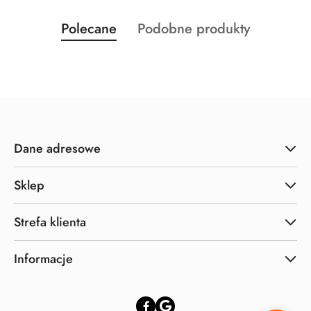
Produkty
Produkty
Polecane
Podobne produkty
Pomiń karuzelę produktów
o
o
statusie:
statusie:
Dane adresowe
Sklep
Strefa klienta
Informacje