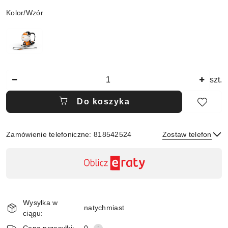
Wariant
Kolor/Wzór
Ilość
szt.
Do koszyka
Zamówienie telefoniczne: 818542524
Zostaw telefon
Dostępność
,
płatność
Wyślij
i
Wysyłka w
dostawa
natychmiast
ciągu: