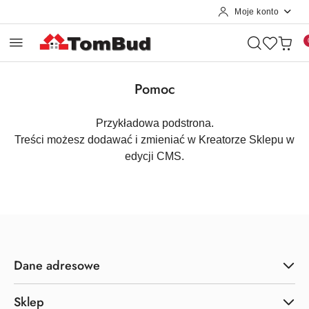
Moje konto
Przejdź do treści głównej
Przejdź do wyszukiwarki
Przejdź do moje konto
Przejdź do menu głównego
Przejdź do stopki
Pomoc
Przykładowa podstrona.
Treści możesz dodawać i zmieniać w Kreatorze Sklepu w
edycji CMS.
Dane adresowe
Sklep