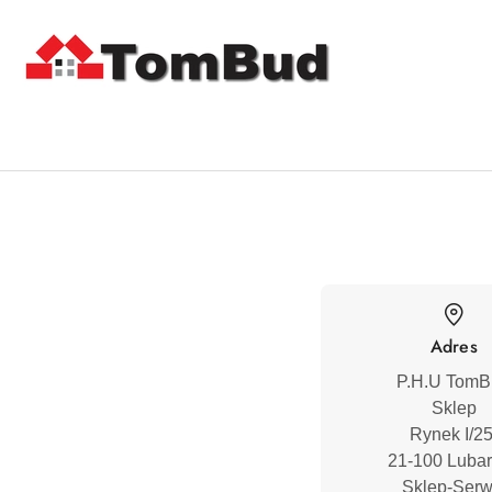
Przejdź do treści głównej
Przejdź do wyszukiwarki
Przejdź do moje konto
Przejdź do menu głównego
Przejdź do stopki
Adres
P.H.U TomB
Sklep

Rynek I/25 
21-100 Lubar
Sklep-Serwi