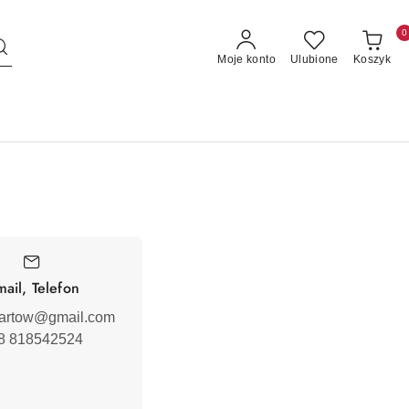
0
Moje konto
Ulubione
Koszyk
mail, Telefon
ubartow@gmail.com
8 818542524