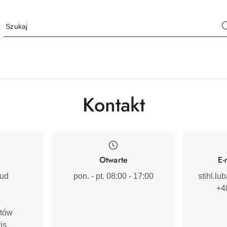
Kontakt
Otwarte
E-
ud
pon. - pt. 08:00 - 17:00
stihl.l
+4


tów

s
