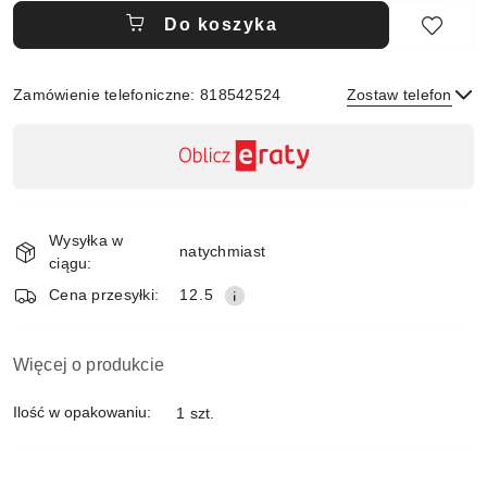
Do koszyka
Zamówienie telefoniczne: 818542524
Zostaw telefon
Dostępność
,
płatność
Wyślij
i
Wysyłka w
dostawa
natychmiast
ciągu:
Cena przesyłki:
12.5
Więcej o produkcie
Ilość w opakowaniu:
1 szt.