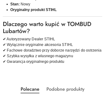
Stan:
Nowy
Oryginalny produkt STIHL
Dlaczego warto kupić w TOMBUD
Lubartów?
✔ Autoryzowany Dealer STIHL
✔ Wyłącznie oryginalne akcesoria STIHL
✔ Fachowe doradztwo przy doborze narzędzi do ostrzenia
✔ Szybka wysyłka z własnego magazynu
✔ Gwarancja oryginalnego produktu
Produkty
Produkty
Polecane
Podobne produkty
Pomiń karuzelę produktów
o
o
statusie:
statusie: