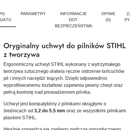
IS
PARAMETRY
INFORMACJE
OPINIE
Z
UKTU
DOT.
(0)
PY
BEZPIECZEŃSTWA
Oryginalny uchwyt do pilników STIHL
z tworzywa
Ergonomiczny uchwyt STIHL wykonany z wytrzymałego
tworzywa sztucznego ułatwia ręczne ostrzenie łańcuchów
pił i innych narzędzi tnących. Dzięki odpowiednio
wyprofilowanemu kształtowi zapewnia pewny chwyt oraz
pełną kontrolę nad prowadzeniem pilnika.
Uchwyt jest kompatybilny z pilnikami okrągłymi o
średnicach od
3,2 do 5,5 mm
oraz ze wszystkimi pilnikami
płaskimi STIHL.
Idealnie sprawdza się zarówno podczas sporadycznego