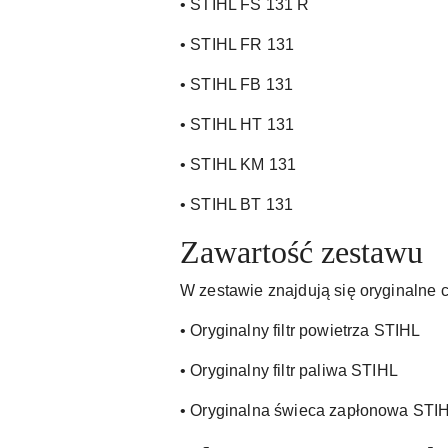
• STIHL FS 131 R
• STIHL FR 131
• STIHL FB 131
• STIHL HT 131
• STIHL KM 131
• STIHL BT 131
Zawartość zestawu
W zestawie znajdują się oryginalne 
• Oryginalny filtr powietrza STIHL
• Oryginalny filtr paliwa STIHL
• Oryginalna świeca zapłonowa STI