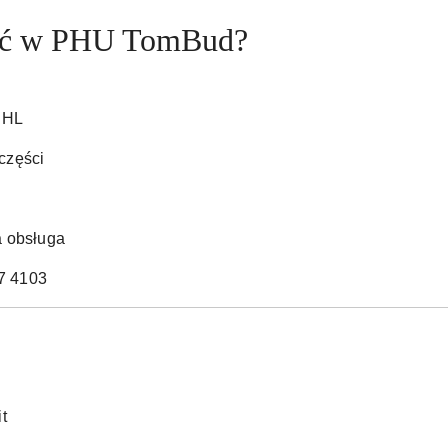
pić w PHU TomBud?
IHL
części
a obsługa
7 4103
t