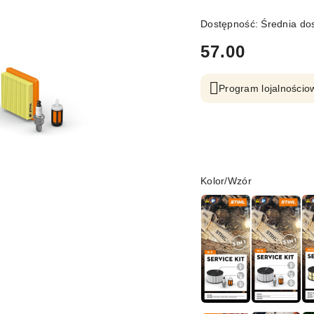
Dostępność:
Średnia do
cena:
57.00
Program lojalnościow
Wariant
Kolor/Wzór