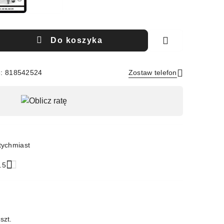
Do koszyka
e: 818542524
Zostaw telefon
Wyślij
tychmiast
.5
szt.