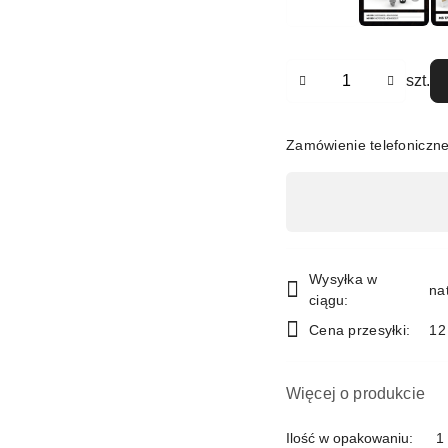
Ilość
szt.
Zamówienie telefoniczn
Dostępność
,
płatność
i
Wysyłka w
na
ciągu:
dostawa
Cena przesyłki:
12
Więcej o produkcie
Ilość w opakowaniu:
1 