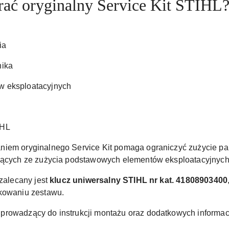
ać oryginalny Service Kit STIHL
ia
nika
w eksploatacyjnych
IHL
iem oryginalnego Service Kit pomaga ograniczyć zużycie pali
ających ze zużycia podstawowych elementów eksploatacyjnych
 zalecany jest
klucz uniwersalny STIHL nr kat. 41808903400
akowaniu zestawu.
prowadzący do instrukcji montażu oraz dodatkowych informa