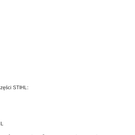
części STIHL:
HL