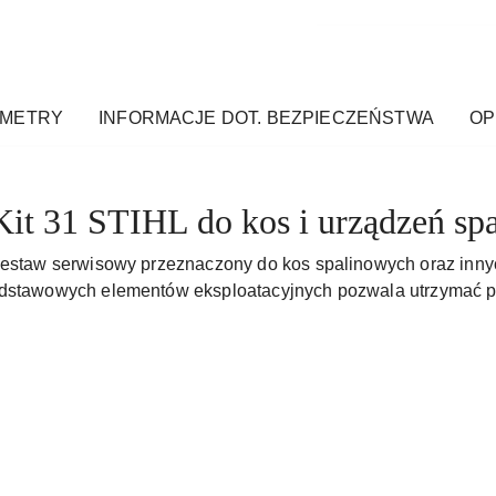
AMETRY
INFORMACJE DOT. BEZPIECZEŃSTWA
OPI
Kit 31 STIHL do kos i urządzeń sp
 zestaw serwisowy przeznaczony do kos spalinowych oraz in
odstawowych elementów eksploatacyjnych pozwala utrzymać peł