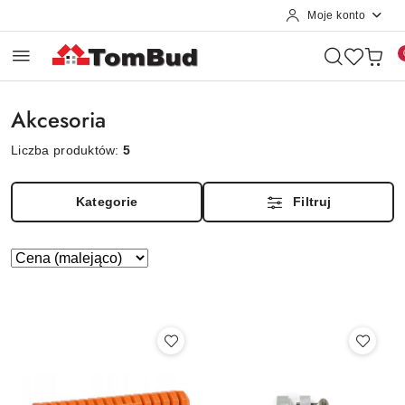
Moje konto
Przejdź do treści głównej
Przejdź do wyszukiwarki
Przejdź do moje konto
Przejdź do menu głównego
Przejdź do stopki
Akcesoria
Liczba produktów:
5
Kategorie
Filtruj
Zastosowano
Sortuj
według
sortowanie:
Cena
(malejąco).