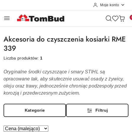
Moje konto
Przejdź do treści głównej
Przejdź do wyszukiwarki
Przejdź do moje konto
Przejdź do menu głównego
Przejdź do stopki
Akcesoria do czyszczenia kosiarki RME
339
Liczba produktów:
1
Oryginalne środki czyszczące i smary
STIHL
są
opracowane tak, aby skutecznie usuwać osady z żywicy,
oleju oraz trawy, jednocześnie chroniąc podzespoły przed
korozją i przedwczesnym zużyciem.
Kategorie
Filtruj
Zastosowano
Sortuj