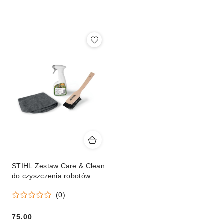
według
sortowanie:
Cena
(malejąco).
STIHL Zestaw Care & Clean
do czyszczenia robotów
iMOW® / Kosiarek Orginał
(0)
75.00
Cena: