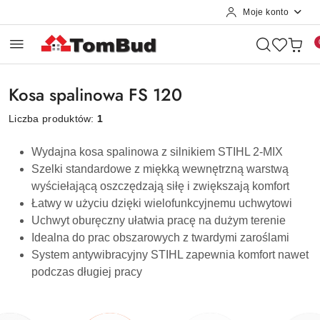
Moje konto
Przejdź do treści głównej
Przejdź do wyszukiwarki
Przejdź do moje konto
Przejdź do menu głównego
Przejdź do stopki
Kosa spalinowa FS 120
Liczba produktów:
1
Wydajna kosa spalinowa z silnikiem STIHL 2-MIX
Szelki standardowe z miękką wewnętrzną warstwą
wyściełającą oszczędzają siłę i zwiększają komfort
Łatwy w użyciu dzięki wielofunkcyjnemu uchwytowi
Uchwyt oburęczny ułatwia pracę na dużym terenie
Idealna do prac obszarowych z twardymi zaroślami
System antywibracyjny STIHL zapewnia komfort nawet
podczas długiej pracy