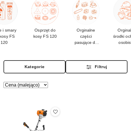
e i smary
Osprzęt do
Orginalne
Orgina
kosy FS
kosy FS 120
części
środki oc
120
pasujące do
osobis
FS
STIH
Kategorie
Filtruj
Zastosowano
Sortuj
według
sortowanie:
Cena
(malejąco).