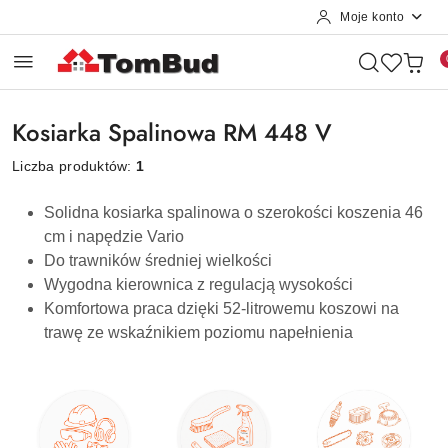
Moje konto
Przejdź do treści głównej
Przejdź do wyszukiwarki
Przejdź do moje konto
Przejdź do menu głównego
Przejdź do stopki
Kosiarka Spalinowa RM 448 V
Liczba produktów:
1
Solidna kosiarka spalinowa o szerokości koszenia 46
cm i napędzie Vario
Do trawników średniej wielkości
Wygodna kierownica z regulacją wysokości
Komfortowa praca dzięki 52-litrowemu koszowi na
trawę ze wskaźnikiem poziomu napełnienia