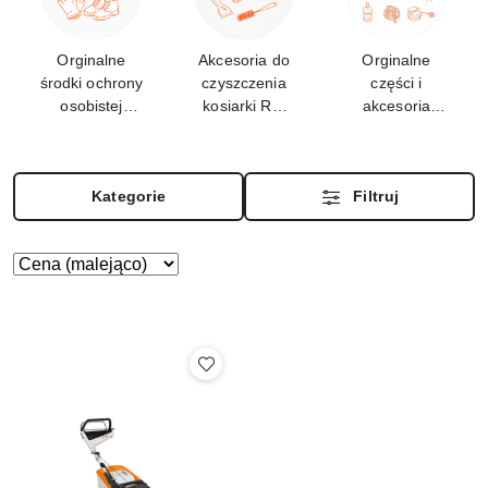
Orginalne
Akcesoria do
Orginalne
środki ochrony
czyszczenia
części i
osobistej
kosiarki RM
akcesoria
STIHL
448 V
pasujące do
RM 448 V
Kategorie
Filtruj
Zastosowano
Sortuj
według
sortowanie:
Cena
(malejąco).