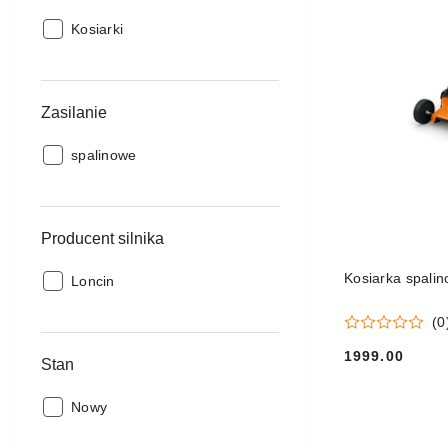
Typ
Kosiarki
maszyn:
Zasilanie
Zasilanie:
spalinowe
Producent silnika
Kosiarka spali
Producent
Loncin
silnika:
(0
1999.00
Stan
Cena:
Stan:
Nowy