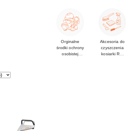
Orginalne
Akcesoria do
środki ochrony
czyszczenia
osobistej
kosiarki RM
STIHL
253