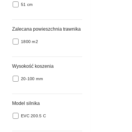
Szerokośc
51 cm
koszenia:
Zalecana powieszchnia trawnika
Zalecana
1800 m2
powieszchnia
trawnika:
Wysokość koszenia
Wysokość
20-100 mm
koszenia:
Model silnika
Model
EVC 200.5 C
silnika: