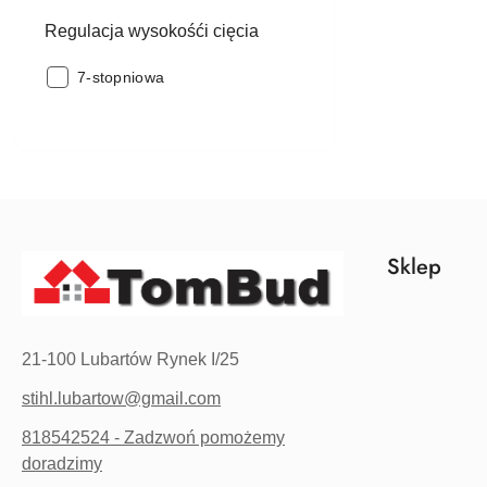
Regulacja wysokośći cięcia
Regulacja
7-stopniowa
wysokośći
cięcia:
Sklep
21-100 Lubartów Rynek I/25
stihl.lubartow@gmail.com
818542524 - Zadzwoń pomożemy
doradzimy