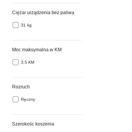
Ciężar urządzenia bez paliwa
Ciężar
31 kg
urządzenia
bez
paliwa:
Moc maksymalna w KM
Moc
3,5 KM
maksymalna
w
KM:
Rozruch
Rozruch:
Ręczny
Szerokośc koszenia