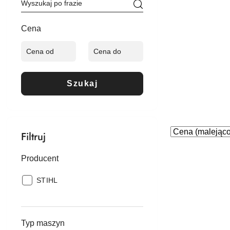
Cena
Szukaj
Zastosowano
Sortuj
Filtruj
według
sortowanie:
Cena
Producent
(malejąco).
Producent:
STIHL
Typ maszyn