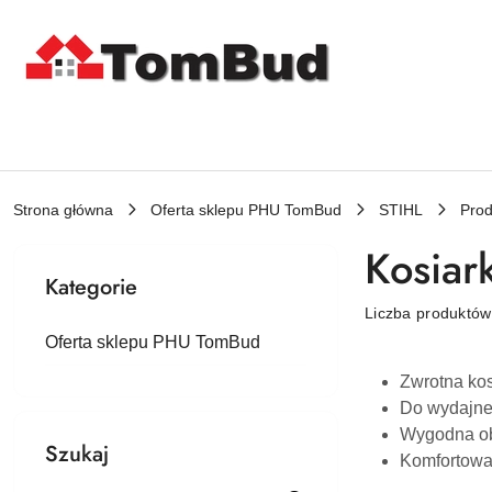
Przejdź do treści głównej
Przejdź do wyszukiwarki
Przejdź do moje konto
Przejdź do menu głównego
Przejdź do stopki
Strona główna
Oferta sklepu PHU TomBud
STIHL
Prod
Kosiar
Kategorie
Liczba produktó
Oferta sklepu PHU TomBud
Zwrotna ko
Do wydajnej
Wygodna obs
Szukaj
Komfortowa 