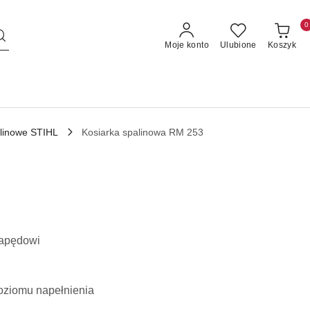
0
Moje konto
Ulubione
Koszyk
alinowe STIHL
Kosiarka spalinowa RM 253
napędowi
oziomu napełnienia