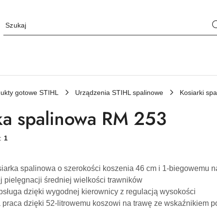
ukty gotowe STIHL
Urządzenia STIHL spalinowe
Kosiarki sp
ka spalinowa RM 253
w:
1
siarka spalinowa o szerokości koszenia 46 cm i 1-biegowemu 
 pielęgnacji średniej wielkości trawników
ługa dzięki wygodnej kierownicy z regulacją wysokości
praca dzięki 52-litrowemu koszowi na trawę ze wskaźnikiem p