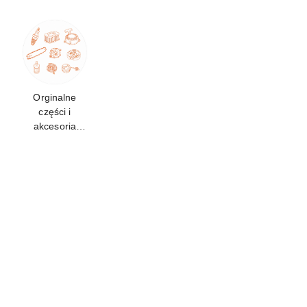
Orginalne
części i
akcesoria
pasujące do
RM 253