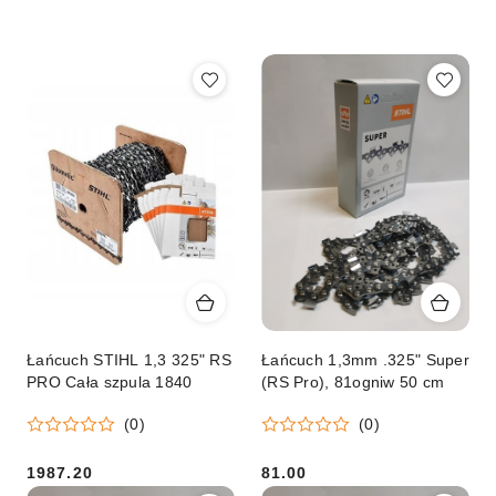
według
sortowanie:
Cena
(malejąco).
Łańcuch STIHL 1,3 325" RS
Łańcuch 1,3mm .325" Super
PRO Cała szpula 1840
(RS Pro), 81ogniw 50 cm
(0)
(0)
1987.20
81.00
Cena:
Cena: