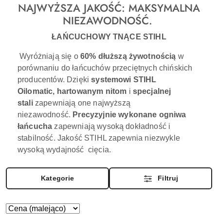
NAJWYŻSZA JAKOŚĆ: MAKSYMALNA
NIEZAWODNOŚĆ.
ŁAŃCUCHOWY TNĄCE STIHL
W
yróżniają się o
60% dłuższą żywotnością
w
porównaniu do łańcuchów przeciętnych chińskich
producentów. Dzięki
systemowi STIHL
Oilomatic,
hartowanym nitom
i
specjalnej
stali
zapewniają one najwyższą
niezawodność.
Precyzyjnie wykonane ogniwa
łańcucha
zapewniają wysoką dokładność i
stabilność. Jakość STIHL zapewnia niezwykle
wysoką wydajność cięcia.
Kategorie
Filtruj
Zastosowano
Sortuj