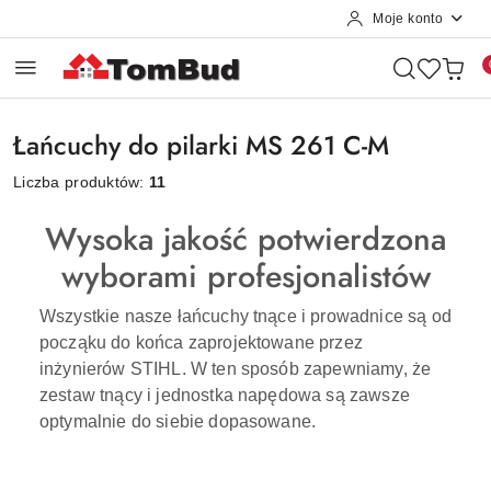
Moje konto
Przejdź do treści głównej
Przejdź do wyszukiwarki
Przejdź do moje konto
Przejdź do menu głównego
Przejdź do stopki
Łańcuchy do pilarki MS 261 C-M
Liczba produktów:
11
Wysoka jakość potwierdzona
wyborami profesjonalistów
Wszystkie nasze łańcuchy tnące i prowadnice są od
począku do końca zaprojektowane przez
inżynierów STIHL. W ten sposób zapewniamy, że
zestaw tnący i jednostka napędowa są zawsze
optymalnie do siebie dopasowane.