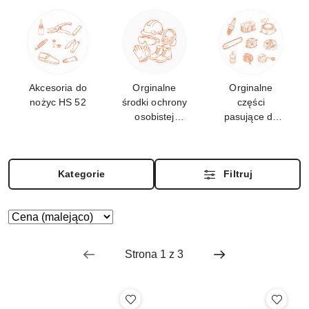
Akcesoria do
Orginalne
Orginalne
nożyc HS 52
środki ochrony
części
osobistej
pasujące do
STIHL
HSE 52
Kategorie
Filtruj
Zastosowano
Sortuj
według
sortowanie:
Cena
(malejąco).