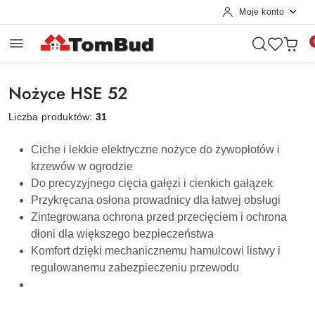
Moje konto
Przejdź do treści głównej
Przejdź do wyszukiwarki
Przejdź do moje konto
Przejdź do menu głównego
Przejdź do stopki
Nożyce HSE 52
Liczba produktów:
31
Ciche i lekkie elektryczne nożyce do żywopłotów i
krzewów w ogrodzie
Do precyzyjnego cięcia gałęzi i cienkich gałązek
Przykręcana osłona prowadnicy dla łatwej obsługi
Zintegrowana ochrona przed przecięciem i ochrona
dłoni dla większego bezpieczeństwa
Komfort dzięki mechanicznemu hamulcowi listwy i
regulowanemu zabezpieczeniu przewodu