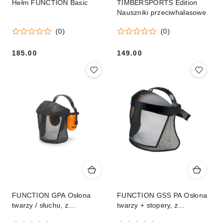
Hełm FUNCTION Basic
TIMBERSPORTS Edition
Nauszniki przeciwhałasowe
(0)
(0)
185.00
149.00
Cena:
Cena:
FUNCTION GPA Osłona
FUNCTION GSS PA Osłona
twarzy / słuchu, z
twarzy + stopery, z
nylonowym wizjerem
nylonowym wizjeremv