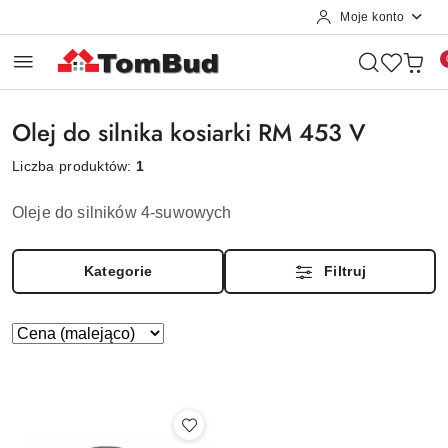
Moje konto
Przejdź do treści głównej
Przejdź do wyszukiwarki
Przejdź do moje konto
Przejdź do menu głównego
Przejdź do stopki
Olej do silnika kosiarki RM 453 V
Liczba produktów:
1
Oleje do silników 4-suwowych
Kategorie
Filtruj
Zastosowano
Sortuj
według
sortowanie:
Cena
(malejąco).