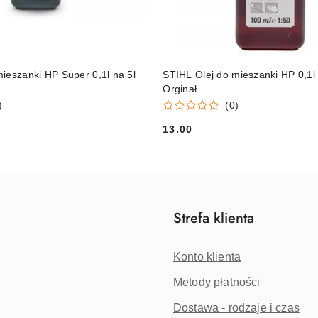
DO KOSZYKA
DO KOSZYKA
ieszanki HP Super 0,1l na 5l
STIHL Olej do mieszanki HP 0,1l 
Orginał
)
(0)
13.00
Cena:
Strefa klienta
Konto klienta
Metody płatności
Dostawa - rodzaje i czas