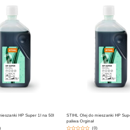
DO KOSZYKA
DO KOSZYKA
ieszanki HP Super 1l na 50l
STIHL Olej do mieszanki HP Supe
paliwa Orginał
)
(0)