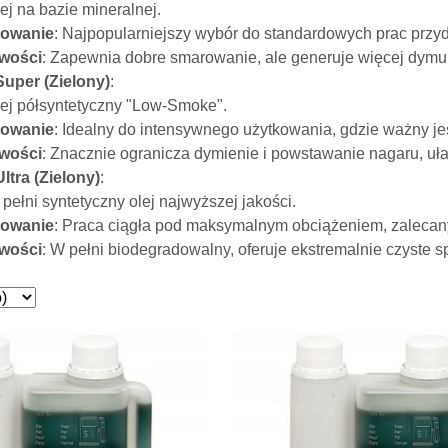
lej na bazie mineralnej.
sowanie
: Najpopularniejszy wybór do standardowych prac przy
wości
: Zapewnia dobre smarowanie, ale generuje więcej dymu
uper (Zielony)
:
lej półsyntetyczny "Low-Smoke".
sowanie
: Idealny do intensywnego użytkowania, gdzie ważny jes
wości
: Znacznie ogranicza dymienie i powstawanie nagaru, uła
ltra (Zielony)
:
 pełni syntetyczny olej najwyższej jakości.
sowanie
: Praca ciągła pod maksymalnym obciążeniem, zalecany 
wości
: W pełni biodegradowalny, oferuje ekstremalnie czyste sp