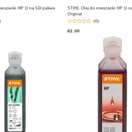
DO KOSZYKA
DO KOSZYKA
ieszanki HP 1l na 50l paliwa
STIHL Olej do mieszanki HP 1l na
Orginał
)
(0)
62.00
Cena: