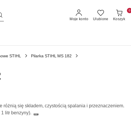
0
Moje konto
Ulubione
Koszyk
linowe STIHL
Pilarka STIHL MS 182
2
e różnią się składem, czystością spalania i przeznaczeniem
.
 1 litr benzyny).