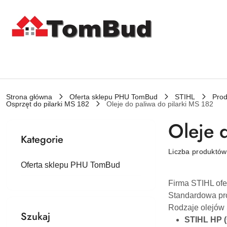
Przejdź do treści głównej
Przejdź do wyszukiwarki
Przejdź do moje konto
Przejdź do menu głównego
Przejdź do stopki
Strona główna
Oferta sklepu PHU TomBud
STIHL
Prod
Osprzęt do pilarki MS 182
Oleje do paliwa do pilarki MS 182
Oleje 
Kategorie
Liczba produktó
Oferta sklepu PHU TomBud
Firma STIHL ofe
Standardowa pro
Rodzaje olejów
Szukaj
STIHL HP 