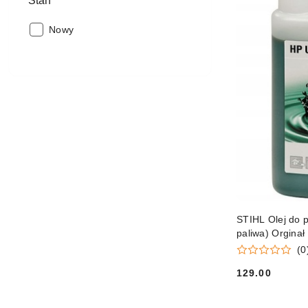
Stan
Stan:
Nowy
STIHL Olej do pa
paliwa) Orginał
(0
129.00
Cena: