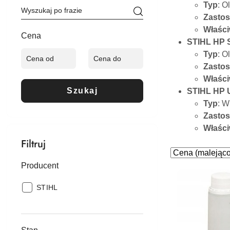
Typ
: O
Zasto
Właści
Cena
STIHL HP S
Typ
: O
Zasto
Właści
Szukaj
STIHL HP U
Typ
: W
Zasto
Właści
Filtruj
Zastosowano
Sortuj
według
sortowanie:
Producent
Cena
Producent:
STIHL
(malejąco).