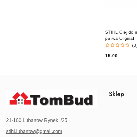
STIHL Olej do m
paliwa Orginał
(0
15.00
Cena:
Sklep
21-100 Lubartów Rynek I/25
stihl.lubartow@gmail.com