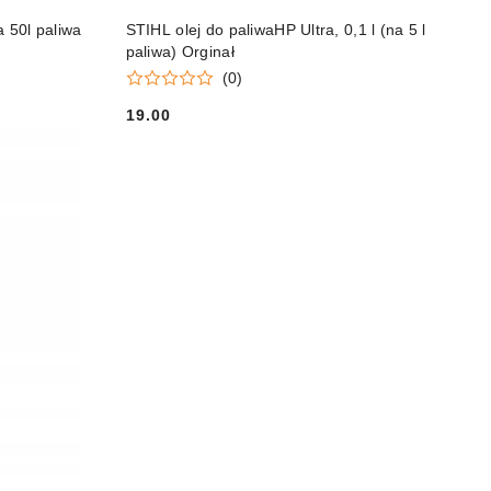
DO KOSZYKA
 50l paliwa
STIHL olej do paliwaHP Ultra, 0,1 l (na 5 l
paliwa) Orginał
(0)
19.00
Cena: