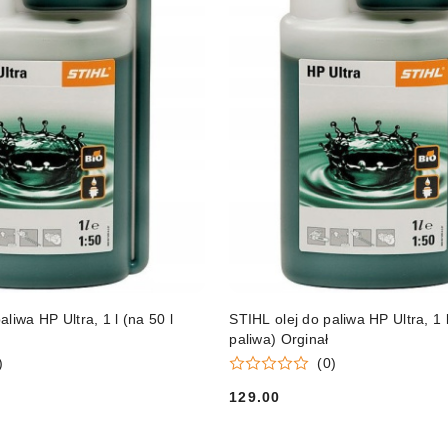
DO KOSZYKA
DO KOSZYKA
liwa HP Ultra, 1 l (na 50 l
STIHL olej do paliwa HP Ultra, 1 l
paliwa) Orginał
)
(0)
129.00
Cena: