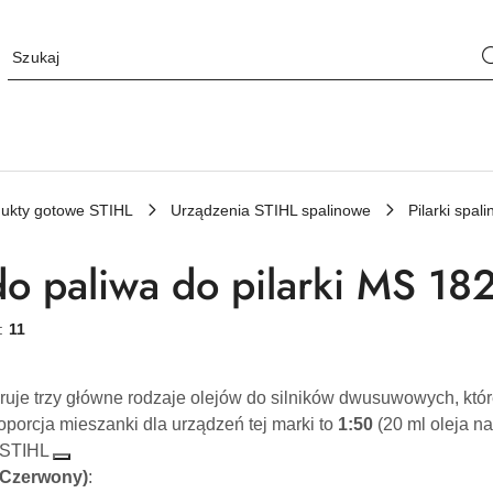
ukty gotowe STIHL
Urządzenia STIHL spalinowe
Pilarki spa
do paliwa do pilarki MS 18
w:
11
ruje trzy główne rodzaje olejów do silników dwusuwowych, któr
porcja mieszanki dla urządzeń tej marki to
1:50
(20 ml oleja na
 STIHL
(Czerwony)
: