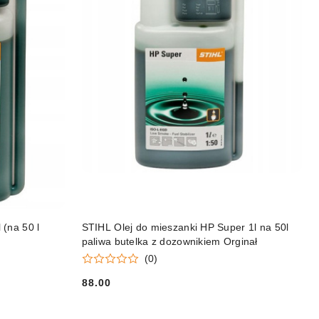
DO KOSZYKA
 (na 50 l
STIHL Olej do mieszanki HP Super 1l na 50l
paliwa butelka z dozownikiem Orginał
(0)
88.00
Cena: