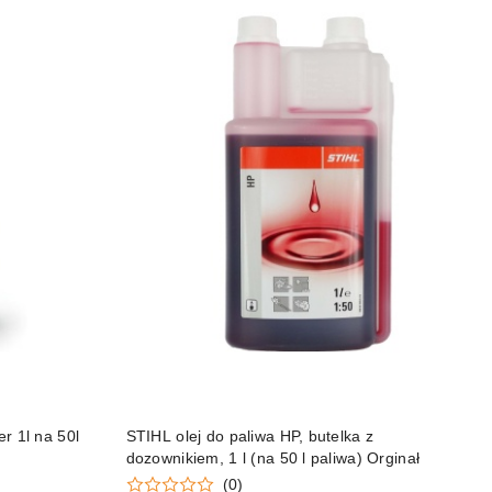
DO KOSZYKA
r 1l na 50l
STIHL olej do paliwa HP, butelka z
dozownikiem, 1 l (na 50 l paliwa) Orginał
(0)