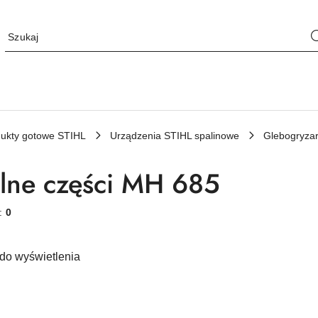
ukty gotowe STIHL
Urządzenia STIHL spalinowe
Glebogryzar
lne części MH 685
w:
0
do wyświetlenia