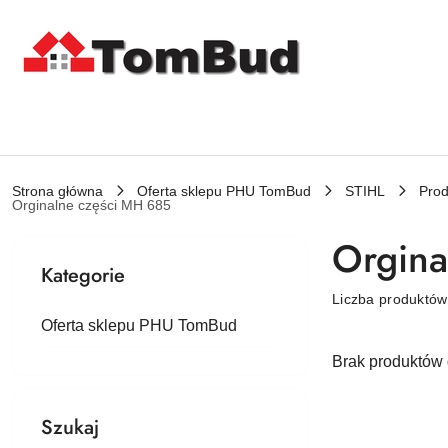
Przejdź do treści głównej
Przejdź do wyszukiwarki
Przejdź do moje konto
Przejdź do menu głównego
Przejdź do stopki
Strona główna
Oferta sklepu PHU TomBud
STIHL
Prod
Orginalne części MH 685
Orgina
Kategorie
Liczba produktó
Oferta sklepu PHU TomBud
Brak produktów 
Szukaj