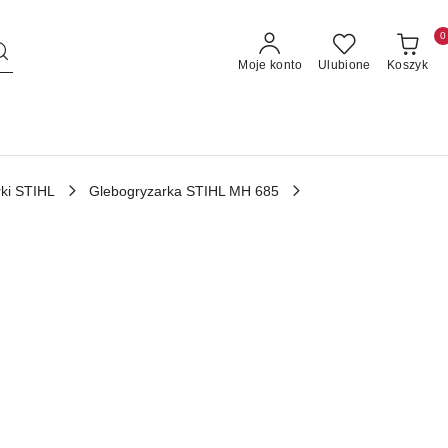
0
Moje konto
Ulubione
Koszyk
ki STIHL
Glebogryzarka STIHL MH 685