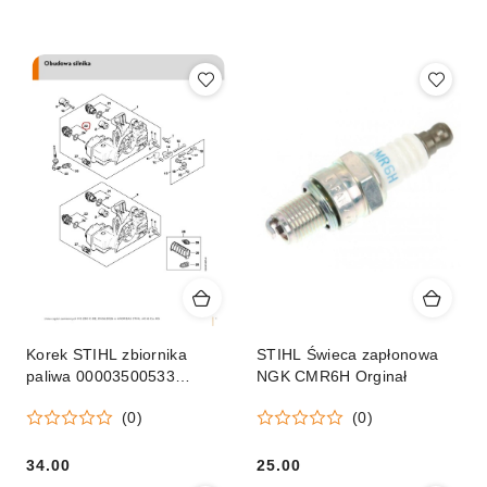
według
sortowanie:
Cena
(malejąco).
Korek STIHL zbiornika
STIHL Świeca zapłonowa
paliwa 00003500533
NGK CMR6H Orginał
Orginał
(0)
(0)
34.00
25.00
Cena:
Cena: