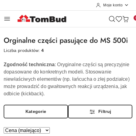
Moje konto
Przejdź do treści głównej
Przejdź do wyszukiwarki
Przejdź do moje konto
Przejdź do menu głównego
Przejdź do stopki
Orginalne części pasujące do MS 500i
Liczba produktów:
4
Zgodność techniczna
: Oryginalne części są precyzyjnie
dopasowane do konkretnych modeli. Stosowanie
niewłaściwych elementów (np. łańcucha o złej podziałce)
może prowadzić do gwałtownych reakcji urządzenia, jak
odbicie (kickback).
Kategorie
Filtruj
Zastosowano
Sortuj