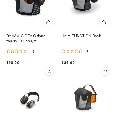
DYNAMIC GPA Osłona
Hełm FUNCTION Basic
twarzy / słuchu, z
nylonowym wizjerem
(0)
(0)
190.00
185.00
Cena:
Cena: