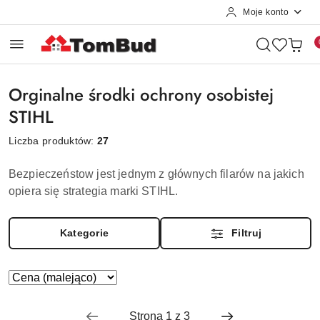
Moje konto
Przejdź do treści głównej
Przejdź do wyszukiwarki
Przejdź do moje konto
Przejdź do menu głównego
Przejdź do stopki
Orginalne środki ochrony osobistej
STIHL
Liczba produktów:
27
Bezpieczeństow jest jednym z głównych filarów na jakich
opiera się strategia marki STIHL.
Kategorie
Filtruj
Zastosowano
Sortuj
według
sortowanie:
Cena