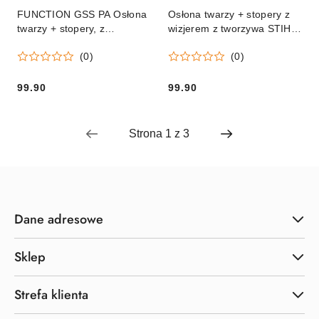
FUNCTION GSS PA Osłona
Osłona twarzy + stopery z
twarzy + stopery, z
wizjerem z tworzywa STIHL
nylonowym wizjeremv
FUNCTION GSS PC Orginał
(0)
(0)
99.90
99.90
Cena:
Cena:
Dane adresowe
Sklep
Strefa klienta