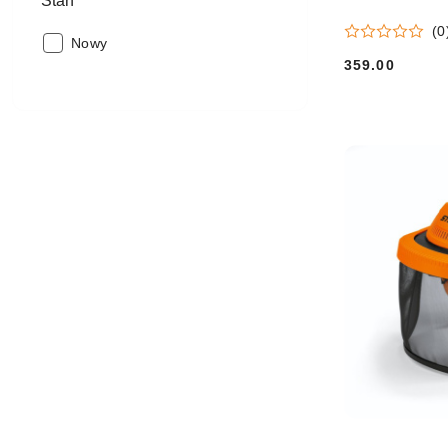
Stan
(0
Stan:
Nowy
359.00
Cena: