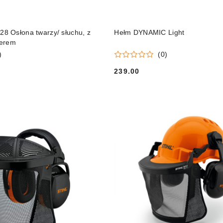
DO KOSZYKA
DO KOSZYKA
 Osłona twarzy/ słuchu, z
Hełm DYNAMIC Light
jerem
)
(0)
239.00
Cena: