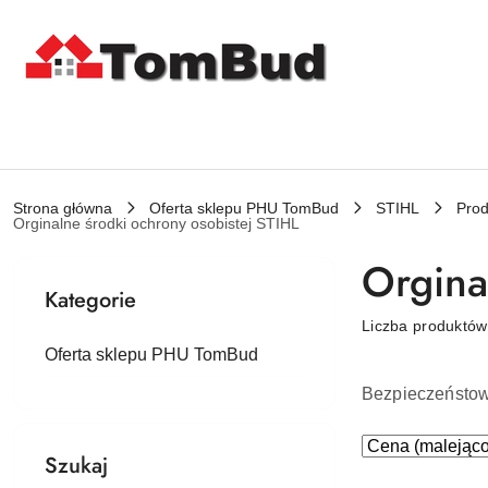
Przejdź do treści głównej
Przejdź do wyszukiwarki
Przejdź do moje konto
Przejdź do menu głównego
Przejdź do stopki
Strona główna
Oferta sklepu PHU TomBud
STIHL
Prod
Orginalne środki ochrony osobistej STIHL
Orgina
Kategorie
Liczba produktó
Oferta sklepu PHU TomBud
Bezpieczeństow 
Zastosowano
Sortuj
Szukaj
według
sortowanie: