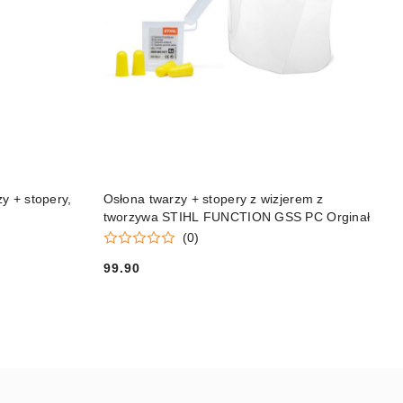
DO KOSZYKA
 + stopery,
Osłona twarzy + stopery z wizjerem z
tworzywa STIHL FUNCTION GSS PC Orginał
(0)
99.90
Cena: