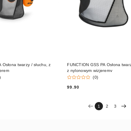
DO KOSZYKA
DO KOSZYKA
słona twarzy / słuchu, z
FUNCTION GSS PA Osłona twarzy
jerem
z nylonowym wizjeremv
)
(0)
99.90
Cena:
1
2
3