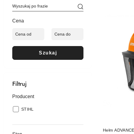
Cena
(malejąco).
Cena
Szukaj
Filtruj
Producent
Producent:
STIHL
Hełm ADVANCE