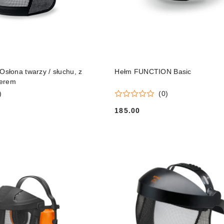
DO KOSZYKA
DO KOSZYKA
łona twarzy / słuchu, z
Hełm FUNCTION Basic
jerem
)
(0)
185.00
Cena: