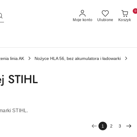
0
Moje konto
Ulubione
Koszyk
enia linia AK
Nożyce HLA 56, bez akumulatora i ładowarki
ej STIHL
 marki STIHL.
1
2
3