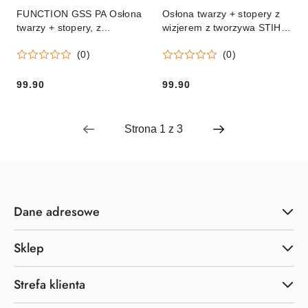
FUNCTION GSS PA Osłona
Osłona twarzy + stopery z
twarzy + stopery, z
wizjerem z tworzywa STIHL
nylonowym wizjeremv
FUNCTION GSS PC Orginał
(0)
(0)
99.90
99.90
Cena:
Cena:
Dane adresowe
Sklep
Strefa klienta