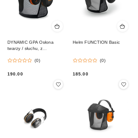
DYNAMIC GPA Osłona
Hełm FUNCTION Basic
twarzy / słuchu, z
nylonowym wizjerem
(0)
(0)
190.00
185.00
Cena:
Cena: