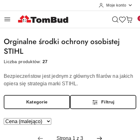
Moje konto
Przejdź do treści głównej
Przejdź do wyszukiwarki
Przejdź do moje konto
Przejdź do menu głównego
Przejdź do stopki
Orginalne środki ochrony osobistej
STIHL
Liczba produktów:
27
Bezpieczeństow jest jednym z głównych filarów na jakich
opiera się strategia marki STIHL.
Kategorie
Filtruj
Zastosowano
Sortuj
według
sortowanie:
Cena