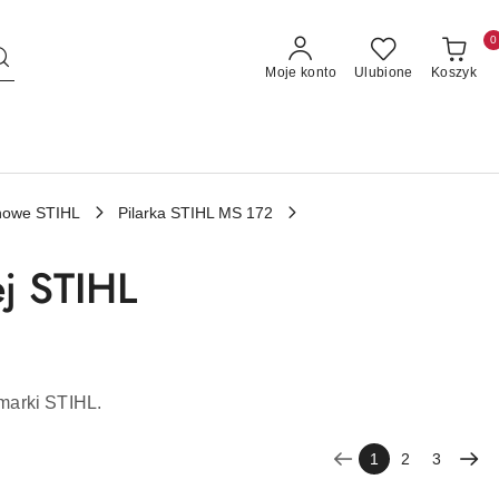
0
Moje konto
Ulubione
Koszyk
linowe STIHL
Pilarka STIHL MS 172
ej STIHL
 marki STIHL.
1
2
3