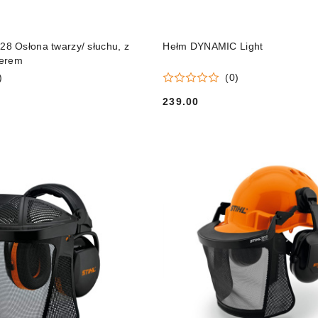
DO KOSZYKA
DO KOSZYKA
 Osłona twarzy/ słuchu, z
Hełm DYNAMIC Light
jerem
)
(0)
239.00
Cena: