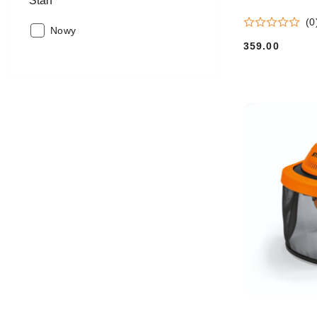
Stan
(0
Stan:
Nowy
359.00
Cena: