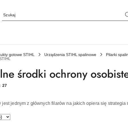
ukty gotowe STIHL
Urządzenia STIHL spalinowe
Pilarki spa
 STIHL
lne środki ochrony osobist
w:
27
jest jednym z głównych filarów na jakich opiera się strategia