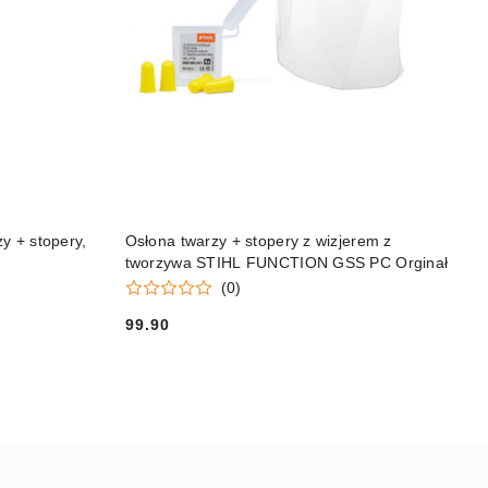
DO KOSZYKA
 + stopery,
Osłona twarzy + stopery z wizjerem z
tworzywa STIHL FUNCTION GSS PC Orginał
(0)
99.90
Cena: