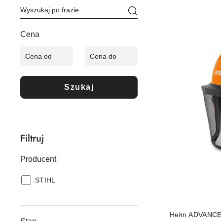
Cena
(malejąco).
Cena
Szukaj
Filtruj
Producent
Producent:
STIHL
Hełm ADVANCE