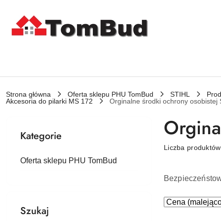
Przejdź do treści głównej
Przejdź do wyszukiwarki
Przejdź do moje konto
Przejdź do menu głównego
Przejdź do stopki
Strona główna
Oferta sklepu PHU TomBud
STIHL
Prod
Akcesoria do pilarki MS 172
Orginalne środki ochrony osobistej
Orgina
Kategorie
Liczba produktó
Oferta sklepu PHU TomBud
Bezpieczeństow 
Zastosowano
Sortuj
Szukaj
według
sortowanie: