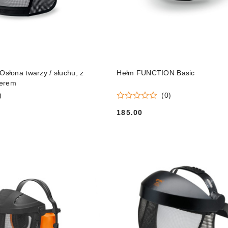
DO KOSZYKA
DO KOSZYKA
łona twarzy / słuchu, z
Hełm FUNCTION Basic
jerem
)
(0)
185.00
Cena: