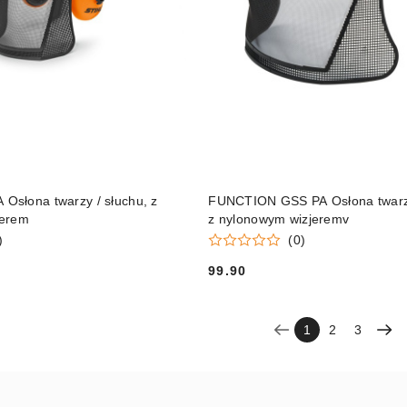
DO KOSZYKA
DO KOSZYKA
słona twarzy / słuchu, z
FUNCTION GSS PA Osłona twarzy
jerem
z nylonowym wizjeremv
)
(0)
99.90
Cena:
1
2
3