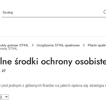
ukty gotowe STIHL
Urządzenia STIHL spalinowe
Pilarki spa
bistej STIHL
lne środki ochrony osobist
w:
27
jest jednym z głównych filarów na jakich opiera się strategia