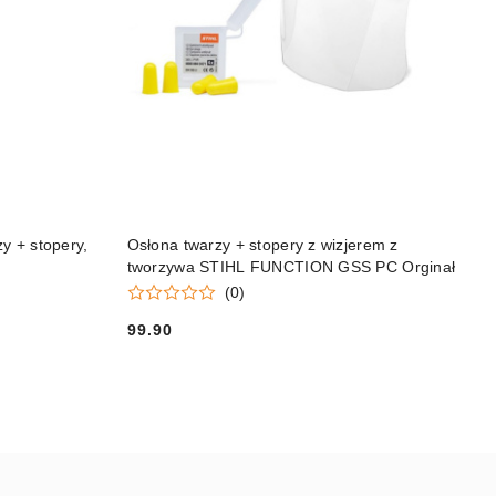
DO KOSZYKA
 + stopery,
Osłona twarzy + stopery z wizjerem z
tworzywa STIHL FUNCTION GSS PC Orginał
(0)
99.90
Cena: