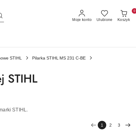
0
Moje konto
Ulubione
Koszyk
linowe STIHL
Pilarka STIHL MS 231 C-BE
ej STIHL
 marki STIHL.
1
2
3