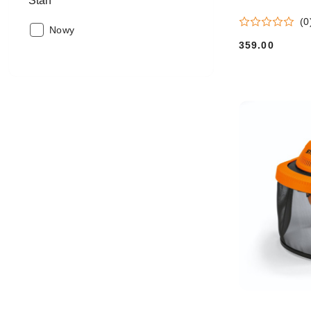
Stan
(0
Stan:
Nowy
359.00
Cena: