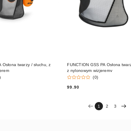
DO KOSZYKA
DO KOSZYKA
słona twarzy / słuchu, z
FUNCTION GSS PA Osłona twarzy
jerem
z nylonowym wizjeremv
)
(0)
99.90
Cena:
1
2
3