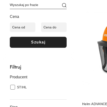
Cena
(malejąco).
Cena
Szukaj
Filtruj
Producent
Producent:
STIHL
Hełm ADVANCE