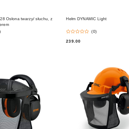
DO KOSZYKA
DO KOSZYKA
 Osłona twarzy/ słuchu, z
Hełm DYNAMIC Light
jerem
)
(0)
239.00
Cena: