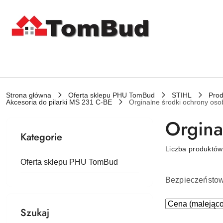
Przejdź do treści głównej
Przejdź do wyszukiwarki
Przejdź do moje konto
Przejdź do menu głównego
Przejdź do stopki
Strona główna
Oferta sklepu PHU TomBud
STIHL
Prod
Akcesoria do pilarki MS 231 C-BE
Orginalne środki ochrony oso
Orgina
Kategorie
Liczba produktó
Oferta sklepu PHU TomBud
Bezpieczeństow 
Zastosowano
Sortuj
Szukaj
według
sortowanie: