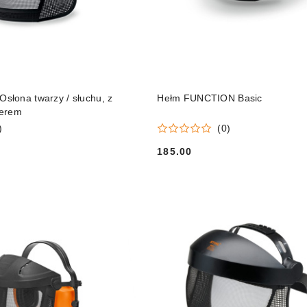
DO KOSZYKA
DO KOSZYKA
łona twarzy / słuchu, z
Hełm FUNCTION Basic
jerem
)
(0)
185.00
Cena: