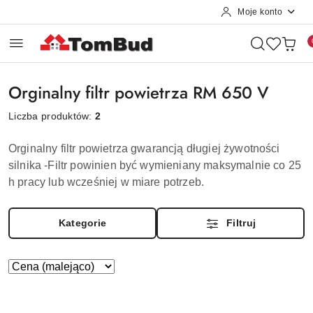
Moje konto
Przejdź do treści głównej
Przejdź do wyszukiwarki
Przejdź do moje konto
Przejdź do menu głównego
Przejdź do stopki
Orginalny filtr powietrza RM 650 V
Liczba produktów:
2
Orginalny filtr powietrza gwarancją długiej żywotności
silnika -Filtr powinien być wymieniany maksymalnie co 25
h pracy lub wcześniej w miare potrzeb.
Kategorie
Filtruj
Zastosowano
Sortuj
według
sortowanie:
Cena