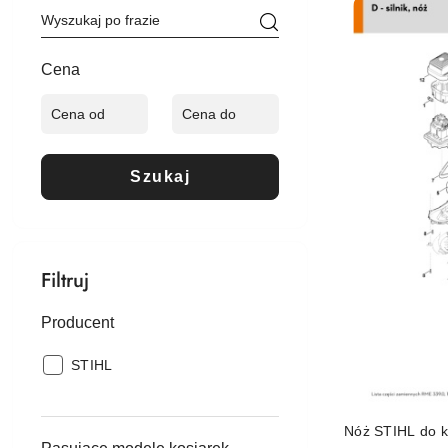
Cena
(rosnąco).
Cena
Szukaj
Filtruj
Producent
Producent:
STIHL
Nóż STIHL do k