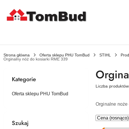
Przejdź do treści głównej
Przejdź do wyszukiwarki
Przejdź do moje konto
Przejdź do menu głównego
Przejdź do stopki
Strona główna
Oferta sklepu PHU TomBud
STIHL
Prod
Orginalny nóż do kosiarki RME 339
Orgina
Kategorie
Liczba produktó
Oferta sklepu PHU TomBud
Orginalne noże 
Zastosowano
Sortuj
Szukaj
według
sortowanie: