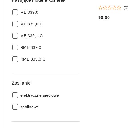
Pasujące modele kosiarek
(0
Pasujące
ME 339,0
90.00
modele
Cena:
Pasujące
kosiarek:
ME 339,0 C
modele
Pasujące
kosiarek:
ME 339,1 C
modele
Pasujące
kosiarek:
RME 339,0
modele
Pasujące
kosiarek:
RME 339,0 C
modele
kosiarek:
Zasilanie
Zasilanie:
elektryczne sieciowe
Zasilanie:
spalinowe