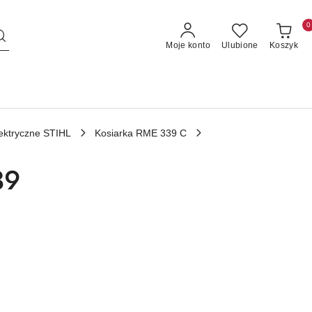
0
Moje konto
Ulubione
Koszyk
lektryczne STIHL
Kosiarka RME 339 C
39