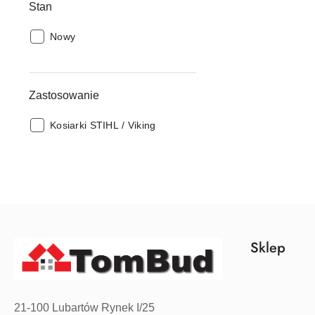
Stan
Stan:
Nowy
Zastosowanie
Zastosowanie:
Kosiarki STIHL / Viking
Sklep
21-100 Lubartów Rynek I/25