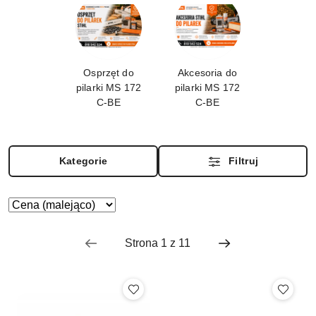
Osprzęt do
Akcesoria do
pilarki MS 172
pilarki MS 172
C-BE
C-BE
Kategorie
Filtruj
Zastosowano sortowanie: Cena (malejąco).
Sortuj
według