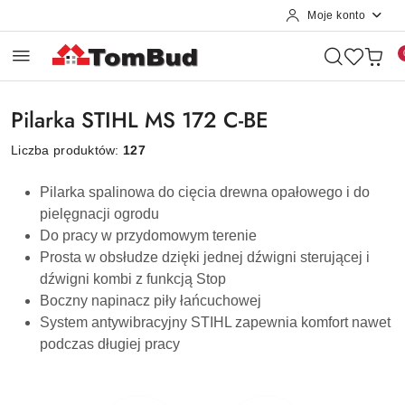
Moje konto
Przejdź do treści głównej
Przejdź do wyszukiwarki
Przejdź do moje konto
Przejdź do menu głównego
Przejdź do stopki
Pilarka STIHL MS 172 C-BE
Liczba produktów:
127
Pilarka spalinowa do cięcia drewna opałowego i do
pielęgnacji ogrodu
Do pracy w przydomowym terenie
Prosta w obsłudze dzięki jednej dźwigni sterującej i
dźwigni kombi z funkcją Stop
Boczny napinacz piły łańcuchowej
System antywibracyjny STIHL zapewnia komfort nawet
podczas długiej pracy