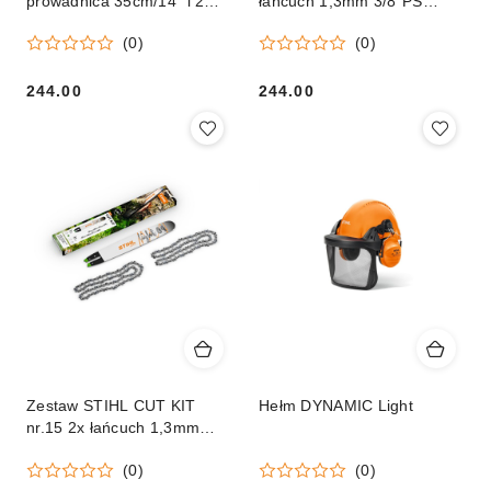
prowadnica 35cm/14" i 2
łańcuch 1,3mm 3/8"PS
łańcuchy 1,3 PM
50ogniw i prowadnica 35cm
(0)
(0)
244.00
244.00
Cena:
Cena:
Zestaw STIHL CUT KIT
Hełm DYNAMIC Light
nr.15 2x łańcuch 1,3mm
3/8"PS 50ogniw i
(0)
(0)
prowadnica 35cm Orginał