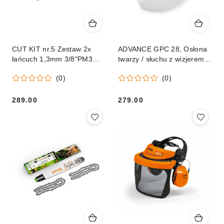
CUT KIT nr.5 Zestaw 2x
ADVANCE GPC 28, Osłona
łańcuch 1,3mm 3/8"PM3
twarzy / słuchu z wizjerem z
55ogniw i prowadnica 40cm
tworzywa
(0)
(0)
289.00
279.00
Cena:
Cena: