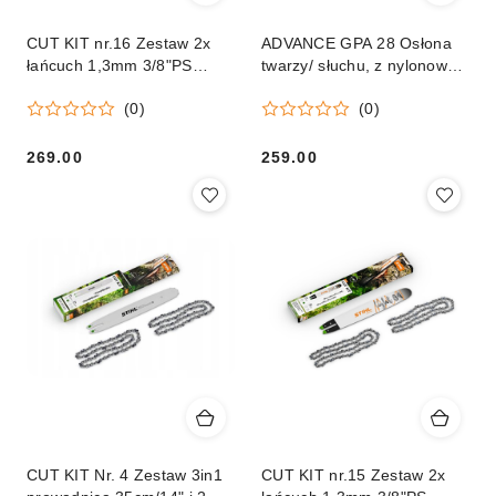
CUT KIT nr.16 Zestaw 2x
ADVANCE GPA 28 Osłona
łańcuch 1,3mm 3/8"PS
twarzy/ słuchu, z nylonowym
55ogniw i prowadnica 40cm
wizjerem
(0)
(0)
269.00
259.00
Cena:
Cena:
CUT KIT Nr. 4 Zestaw 3in1
CUT KIT nr.15 Zestaw 2x