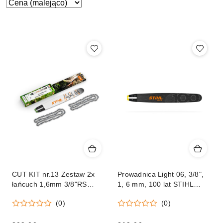
Zastosowano
Sortuj
według
sortowanie:
Cena
(malejąco).
CUT KIT nr.13 Zestaw 2x
Prowadnica Light 06, 3/8",
łańcuch 1,6mm 3/8"RS
1, 6 mm, 100 lat STIHL
60ogniw i prowadnica 40cm
jubileuszowa, mocowanie
(0)
(0)
3003