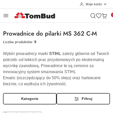
Moje konto
Przejdź do treści głównej
Przejdź do wyszukiwarki
Przejdź do moje konto
Przejdź do menu głównego
Przejdź do stopki
Prowadnice do pilarki MS 362 C-M
Liczba produktów:
5
Wybór prowadnicy marki
STIHL
zależy głównie od Twoich
potrzeb: od lekkich prac przydomowych po ekstremalną
wycinkę zawodową. Prowadnice te są cenione za
innowacyjny system smarowania
STIHL
Ematic
(oszczędzający do 50% oleju) oraz hartowane
bieżnie, co wydłuża ich żywotność.
Kategorie
Filtruj