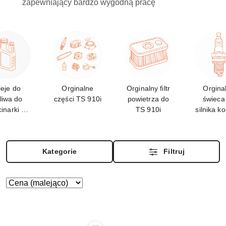
zapewniający bardzo wygodną pracę
leje do
Orginalne
Orginalny filtr
Orgina
liwa do
części TS 910i
powietrza do
świeca
cinarki TS
TS 910i
silnika ko
910i
TS 91
Kategorie
Filtruj
Zastosowano
Sortuj
według
sortowanie:
Cena
(malejąco).