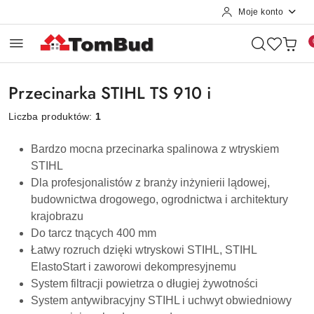
Moje konto
Przejdź do treści głównej
Przejdź do wyszukiwarki
Przejdź do moje konto
Przejdź do menu głównego
Przejdź do stopki
Przecinarka STIHL TS 910 i
Liczba produktów:
1
Bardzo mocna przecinarka spalinowa z wtryskiem
STIHL
Dla profesjonalistów z branży inżynierii lądowej,
budownictwa drogowego, ogrodnictwa i architektury
krajobrazu
Do tarcz tnących 400 mm
Łatwy rozruch dzięki wtryskowi STIHL, STIHL
ElastoStart i zaworowi dekompresyjnemu
System filtracji powietrza o długiej żywotności
System antywibracyjny STIHL i uchwyt obwiedniowy