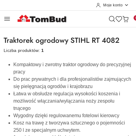
Moje konto
Przejdź do treści głównej
Przejdź do wyszukiwarki
Przejdź do moje konto
Przejdź do menu głównego
Przejdź do stopki
Traktorek ogrodowy STIHL RT 4082
Liczba produktów:
1
Kompaktowy i zwrotny traktor ogrodowy do precyzyjnej
pracy
Do prac prywatnych i dla profesjonalistów zajmujących
się pielęgnacją ogrodów i krajobrazu
Łatwa w obsłudze regulacja wysokości koszenia i
możliwość włączania/wyłączania noży zespołu
tnącego
Wygodny dzięki regulowanemu fotelowi kierowcy
Kosz na trawę z tworzywa sztucznego o pojemności
250 l ze specjalnym uchwytem.