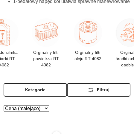
1-pedałowy napęd kół ułatwia sprawne manewrowanie
do silnika
Orginalny filtr
Orginalny filtr
Orgina
iarki RT
powietrza RT
oleju RT 4082
środki oc
4082
4082
osobis
STIH
Kategorie
Filtruj
Zastosowano
Sortuj
według
sortowanie:
Cena
(malejąco).