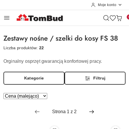
Moje konto
Przejdź do treści głównej
Przejdź do wyszukiwarki
Przejdź do moje konto
Przejdź do menu głównego
Przejdź do stopki
Zestawy nośne / szelki do kosy FS 38
Liczba produktów:
22
Orginalny osprzęt gwarancją konfortowej pracy.
Kategorie
Filtruj
Zastosowano
Sortuj
według
sortowanie:
Cena
(malejąco).