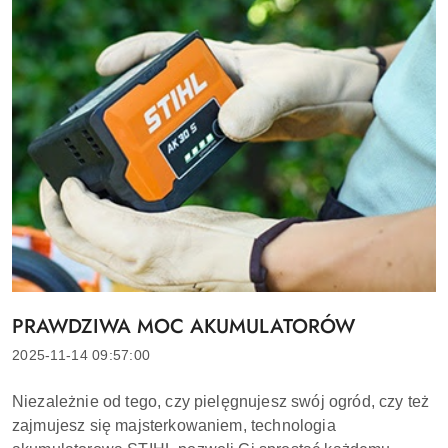
PRAWDZIWA MOC AKUMULATORÓW
Tytuł
artykułu:
Data
2025-11-14 09:57:00
dodania:
Treść
Niezależnie od tego, czy pielęgnujesz swój ogród, czy też
artykułu:
zajmujesz się majsterkowaniem, technologia