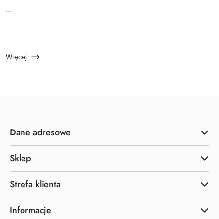
Treść
...
artykułu:
Więcej
Dane adresowe
Sklep
Strefa klienta
Informacje