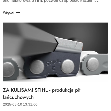
akumulatorowa STIHL pozwoli Ci sprostać każdemu
wyzwaniu. Nasze urządzenia akumulatorowe są
wytrzymałe, ciche i łatwe w obsłudze. Nic dziwne...
Więcej
ZA KULISAMI STIHL - produkcja pił
Tytuł
artykułu:
łańcuchowych
Data
2025-03-10 13:31:00
dodania: