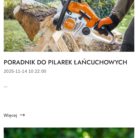
PORADNIK DO PILAREK ŁAŃCUCHOWYCH
Tytuł
artykułu:
Data
2025-11-14 10:22:00
dodania:
Treść
...
artykułu:
Więcej