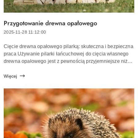
Przygotowanie drewna opałowego
Tytuł
artykułu:
Data
2025-11-28 11:12:00
dodania:
Treść
Cięcie drewna opałowego pilarką: skuteczna i bezpieczna
artykułu:
praca Używanie pilarki łańcuchowej do cięcia własnego
drewna opałowego jest z pewnością przyjemniejsze niż
kupowanie kłód, a także może być tańsze. Oto jak to
zrobić.Krok 1:Przed przycięciem d...
Więcej