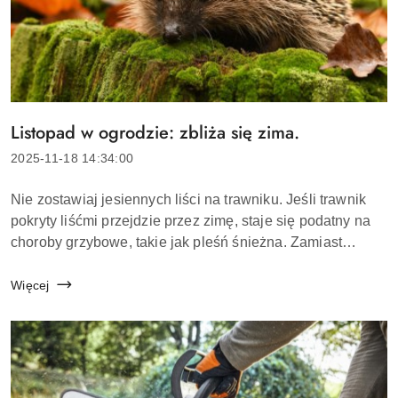
Listopad w ogrodzie: zbliża się zima.
Tytuł
artykułu:
Data
2025-11-18 14:34:00
dodania:
Treść
Nie zostawiaj jesiennych liści na trawniku. Jeśli trawnik
artykułu:
pokryty liśćmi przejdzie przez zimę, staje się podatny na
choroby grzybowe, takie jak pleśń śnieżna. Zamiast
mozolnie grabić liście, po prostu je skoś. Kosiarka
natychmiast wdmuchuje odpowiednią mi...
Więcej