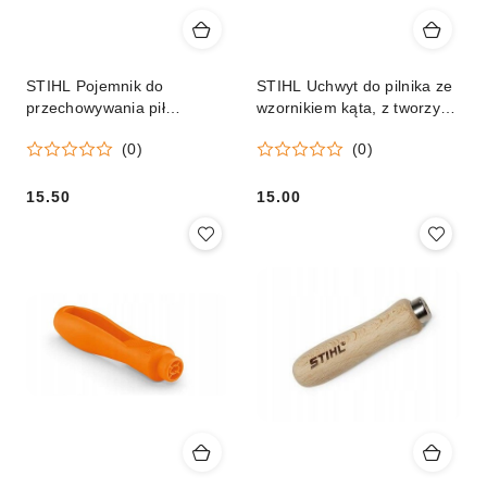
STIHL Pojemnik do
STIHL Uchwyt do pilnika ze
przechowywania pił
wzornikiem kąta, z tworzywa
łańcuchowych Orginalny
Orginał
(0)
(0)
15.50
15.00
Cena:
Cena: