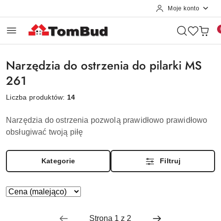
Moje konto
Przejdź do treści głównej
Przejdź do wyszukiwarki
Przejdź do moje konto
Przejdź do menu głównego
Przejdź do stopki
Narzędzia do ostrzenia do pilarki MS
261
Liczba produktów:
14
Narzędzia do ostrzenia pozwolą prawidłowo prawidłowo
obsługiwać twoją piłę
Kategorie
Filtruj
Zastosowano
Sortuj
według
sortowanie:
Cena